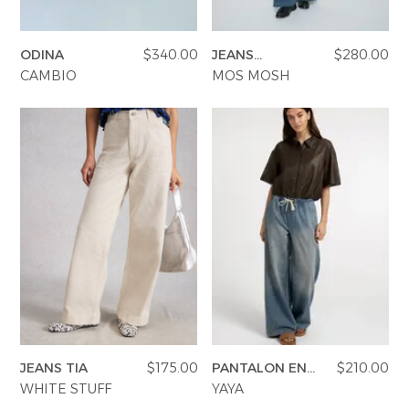
YERSE
VESTONS
PARFUMS | SAVONS
ODINA
$340.00
JEANS
$280.00
MMCOLETTE
CAMBIO
MOS MOSH
SUMMER MEMORIES
VESTES | MANTEAUX
BIJOUX
NAGATO
FLORA
DENIM
VOIR TOUT
EUCALAN
ESSENTIELS
MONSILLAGE
ACCESSOIRES | PARFUMS
SOAK
CHAUSSURES
JEANS TIA
$175.00
PANTALON EN
$210.00
DENIM
WHITE STUFF
YAYA