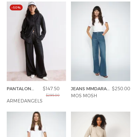
–50%
PANTALON
$147.50
JEANS MMDARA
$250.00
ASTRAEASS
DELUXE
MOS MOSH
$295.00
ARMEDANGELS