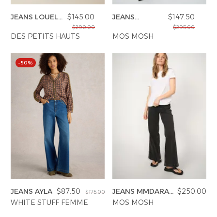
JEANS LOUELA
$145.00
JEANS
$147.50
FLORAL
MMDARA REMY
$290.00
$295.00
DES PETITS HAUTS
MOS MOSH
–50%
JEANS AYLA
$87.50
JEANS MMDARA
$250.00
$175.00
DELUXE
WHITE STUFF FEMME
MOS MOSH