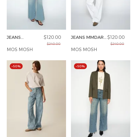
JEANS
$120.00
JEANS MMDARA
$120.00
MMNORLAN
DELUXE
$240.00
$240.00
ESMA
MOS MOSH
MOS MOSH
–50%
–50%