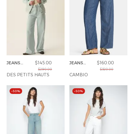
JEANS
$145.00
JEANS
$160.00
LOUELA
BAGGY
$290.00
$320.00
DES PETITS HAUTS
CAMBIO
–50%
–50%