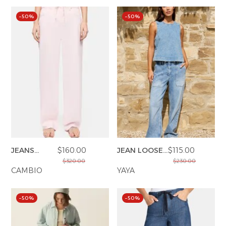
–50%
–50%
JEANS
$160.00
JEAN LOOSE
$115.00
BAGGY
FIT
$320.00
$230.00
CAMBIO
YAYA
–50%
–50%