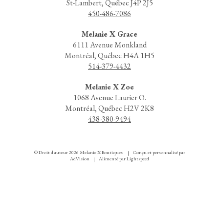
St-Lambert, Québec J4P 2J5
450-486-7086
Melanie X Grace
6111 Avenue Monkland
Montréal, Québec H4A 1H5
514-379-4432
Melanie X Zoe
1068 Avenue Laurier O.
Montréal, Québec H2V 2K8
438-380-9494
© Droit d'auteur 2026 Melanie X Boutiques
Conçu et personnalisé par
|
AdVision
Alimenté par Lightspeed
|