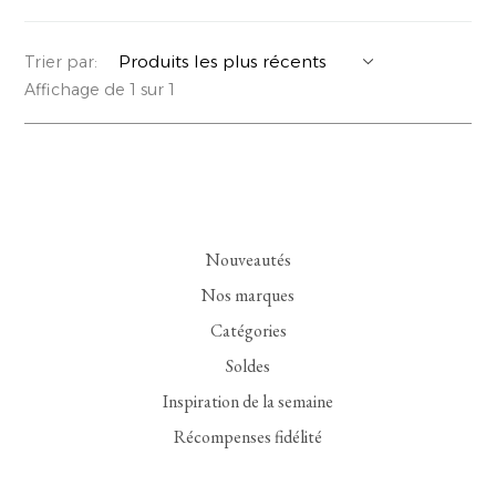
YERSE
VESTONS
PARFUMS | SAVONS
Trier par:
Affichage de 1 sur 1
SUMMER MEMORIES
VESTES | MANTEAUX
BIJOUX
FLORA
DENIM
VOIR TOUT
EUCALAN
ESSENTIELS
Nouveautés
MONSILLAGE
ACCESSOIRES | PARFUMS
Nos marques
SOAK
CHAUSSURES
Catégories
Soldes
Inspiration de la semaine
Récompenses fidélité