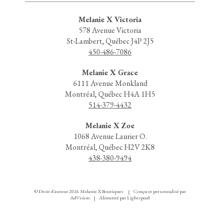
Melanie X Victoria
578 Avenue Victoria
St-Lambert, Québec J4P 2J5
450-486-7086
Melanie X Grace
6111 Avenue Monkland
Montréal, Québec H4A 1H5
514-379-4432
Melanie X Zoe
1068 Avenue Laurier O.
Montréal, Québec H2V 2K8
438-380-9494
© Droit d'auteur 2026 Melanie X Boutiques
Conçu et personnalisé par
|
AdVision
Alimenté par Lightspeed
|