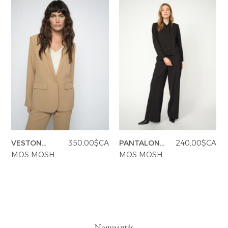
VESTON
350,00$CA
PANTALON
240,00$CA
MMPHOEBE
MMLEYA MILEY
MOS MOSH
MOS MOSH
MILEY
Nouveautés