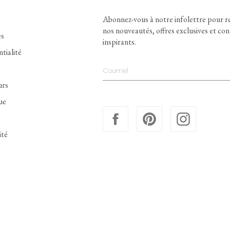
Abonnez-vous à notre infolettre pour r
nos nouveautés, offres exclusives et co
es
inspirants.
ntialité
urs
ue
ité