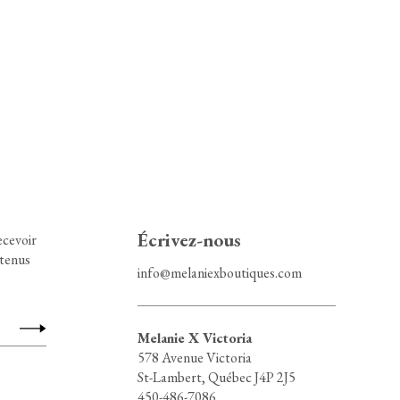
Écrivez-nous
ecevoir
ntenus
info@melaniexboutiques.com
Melanie X Victoria
578 Avenue Victoria
St-Lambert, Québec J4P 2J5
450-486-7086