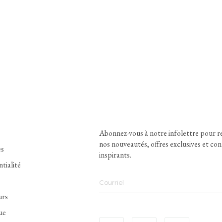
Abonnez-vous à notre infolettre pour r
nos nouveautés, offres exclusives et co
es
inspirants.
ntialité
urs
ue