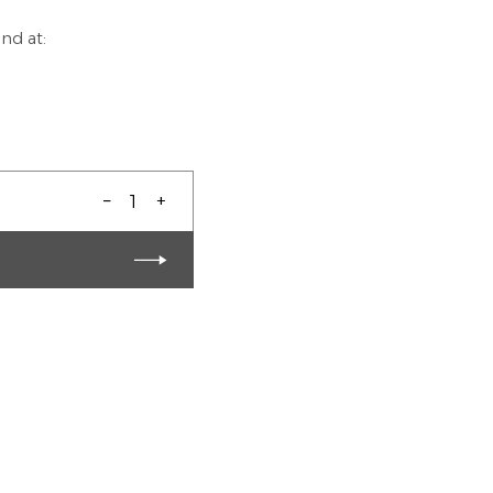
nd at:
–
+