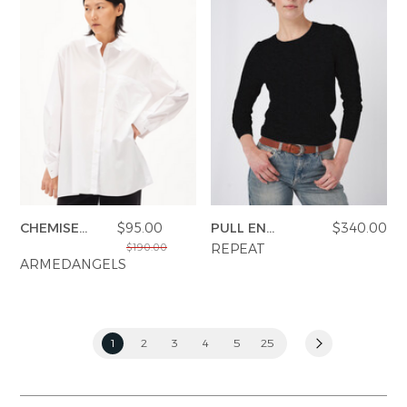
CHEMISE
$95.00
PULL EN
$340.00
EALGAA
CACHEMIRE
REPEAT
$190.00
ARMEDANGELS
1
2
3
4
5
25