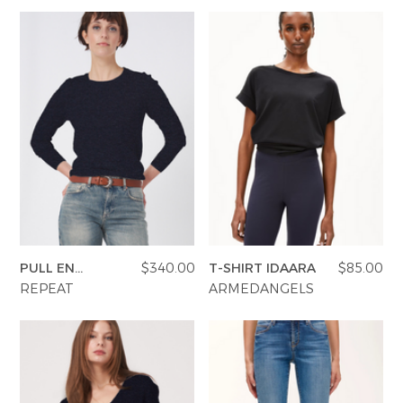
PULL EN
$340.00
T-SHIRT IDAARA
$85.00
CACHEMIRE
REPEAT
ARMEDANGELS