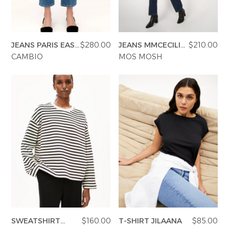
JEANS PARIS EASY
$280.00
JEANS MMCECILIA
$210.00
KICK
COVER
CAMBIO
MOS MOSH
SWEATSHIRT
$160.00
T-SHIRT JILAANA
$85.00