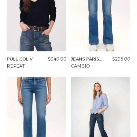
PULL COL V
$340.00
JEANS PARIS
$295.00
FLARED
REPEAT
CAMBIO