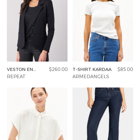
VESTON EN
$260.00
T-SHIRT KARDAA
$85.00
JERSEY
REPEAT
ARMEDANGELS