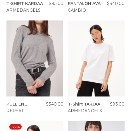
T-SHIRT KARDAA
$85.00
PANTALON AVA
$340.00
ARMEDANGELS
CAMBIO
PULL EN
$340.00
T-Shirt TARJAA
$95.00
CACHEMIRE
REPEAT
ARMEDANGELS
–50%