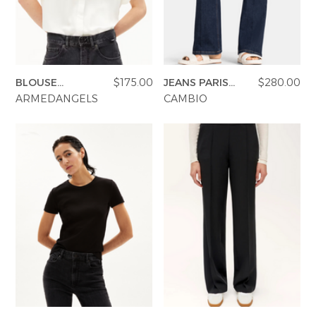
BLOUSE
$175.00
JEANS PARIS
$280.00
LARISAANA
FLARED
ARMEDANGELS
CAMBIO