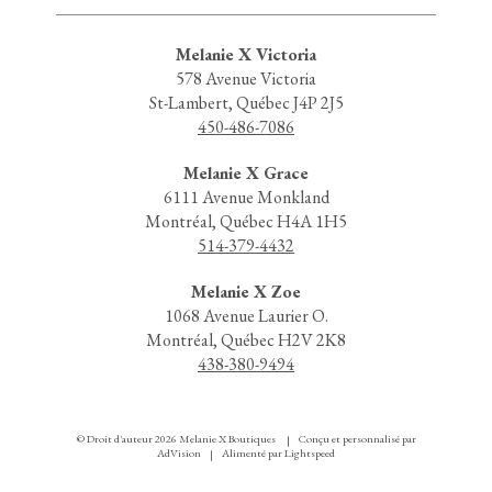
Melanie X Victoria
578 Avenue Victoria
St-Lambert, Québec J4P 2J5
450-486-7086
Melanie X Grace
6111 Avenue Monkland
Montréal, Québec H4A 1H5
514-379-4432
Melanie X Zoe
1068 Avenue Laurier O.
Montréal, Québec H2V 2K8
438-380-9494
© Droit d'auteur 2026 Melanie X Boutiques
Conçu et personnalisé par
|
AdVision
Alimenté par Lightspeed
|