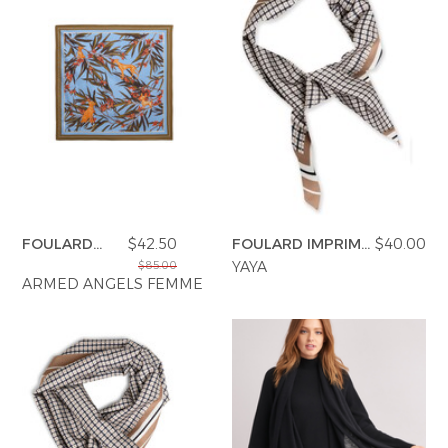
FOULARD
$42.50
FOULARD IMPRIMÉ
$40.00
TISSÉ
À CARREAUX
YAYA
$85.00
ARMED ANGELS FEMME