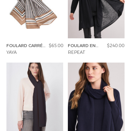
FOULARD CARRÉ
$65.00
FOULARD EN
$240.00
EN SATIN
CACHEMIRE
YAYA
REPEAT