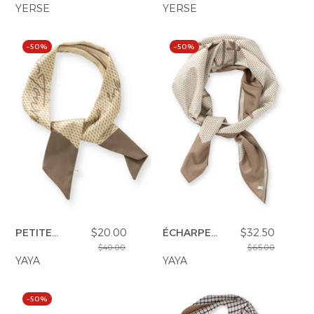
YERSE
YERSE
–50%
–50%
PETITE
$20.00
ÉCHARPE
$32.50
ÉCHARPE
CARRÉE
$40.00
$65.00
YAYA
YAYA
–50%