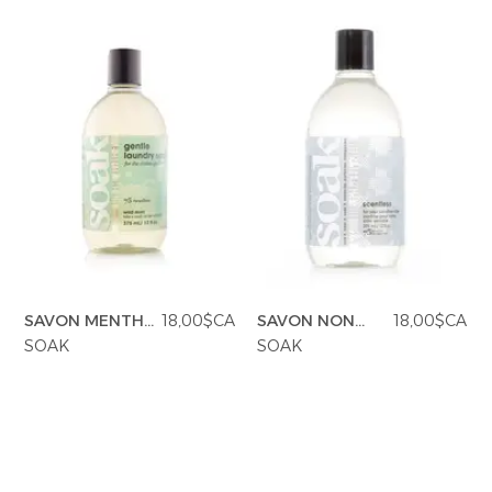
SAVON MENTHE
18,00$CA
SAVON NON
18,00$CA
SAUVAGE 12
PARFUMÉ 12
SOAK
SOAK
ONCES
ONCES