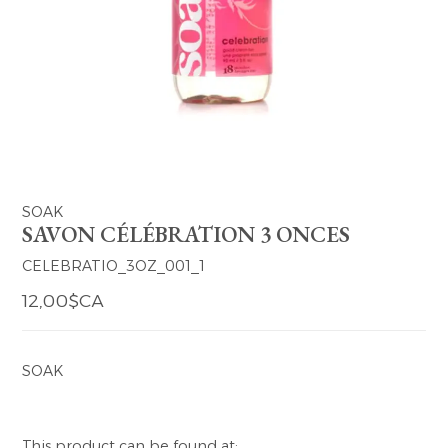
YERSE
VESTONS
PARFUMS | SAVONS
SUMMER MEMORIES
VESTES | MANTEAUX
BIJOUX
FLORA
DENIM
VOIR TOUT
EUCALAN
ESSENTIELS
SOAK
SAVON CÉLÉBRATION 3 ONCES
MONSILLAGE
ACCESSOIRES | PARFUMS
CELEBRATIO_3OZ_001_1
SOAK
CHAUSSURES
12,00$CA
SOAK
This product can be found at: