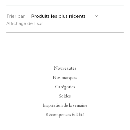
YERSE
VESTONS
PARFUMS | SAVONS
Trier par:
Affichage de 1 sur 1
SUMMER MEMORIES
VESTES | MANTEAUX
BIJOUX
FLORA
DENIM
VOIR TOUT
EUCALAN
ESSENTIELS
Nouveautés
MONSILLAGE
ACCESSOIRES | PARFUMS
Nos marques
SOAK
CHAUSSURES
Catégories
Soldes
Inspiration de la semaine
Récompenses fidélité