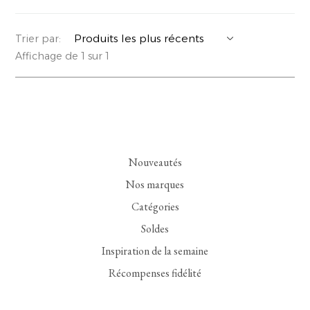
YERSE
VESTONS
PARFUMS | SAVONS
Trier par:
Affichage de 1 sur 1
SUMMER MEMORIES
VESTES | MANTEAUX
BIJOUX
FLORA
DENIM
VOIR TOUT
EUCALAN
ESSENTIELS
Nouveautés
MONSILLAGE
ACCESSOIRES | PARFUMS
Nos marques
SOAK
CHAUSSURES
Catégories
Soldes
Inspiration de la semaine
Récompenses fidélité