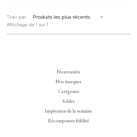
YERSE
VESTONS
PARFUMS | SAVONS
Trier par:
Affichage de 1 sur 1
SUMMER MEMORIES
VESTES | MANTEAUX
BIJOUX
FLORA
DENIM
VOIR TOUT
EUCALAN
ESSENTIELS
Nouveautés
MONSILLAGE
ACCESSOIRES | PARFUMS
Nos marques
SOAK
CHAUSSURES
Catégories
Soldes
Inspiration de la semaine
Récompenses fidélité