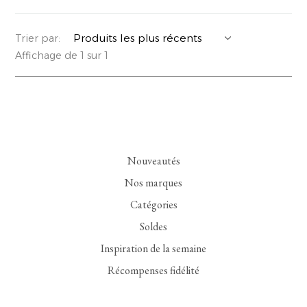
YERSE
VESTONS
PARFUMS | SAVONS
Trier par:
Affichage de 1 sur 1
SUMMER MEMORIES
VESTES | MANTEAUX
BIJOUX
FLORA
DENIM
VOIR TOUT
EUCALAN
ESSENTIELS
Nouveautés
MONSILLAGE
ACCESSOIRES | PARFUMS
Nos marques
SOAK
CHAUSSURES
Catégories
Soldes
Inspiration de la semaine
Récompenses fidélité