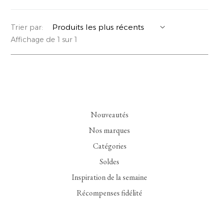
YERSE
VESTONS
PARFUMS | SAVONS
Trier par:
Affichage de 1 sur 1
SUMMER MEMORIES
VESTES | MANTEAUX
BIJOUX
FLORA
DENIM
VOIR TOUT
EUCALAN
ESSENTIELS
Nouveautés
MONSILLAGE
ACCESSOIRES | PARFUMS
Nos marques
SOAK
CHAUSSURES
Catégories
Soldes
Inspiration de la semaine
Récompenses fidélité