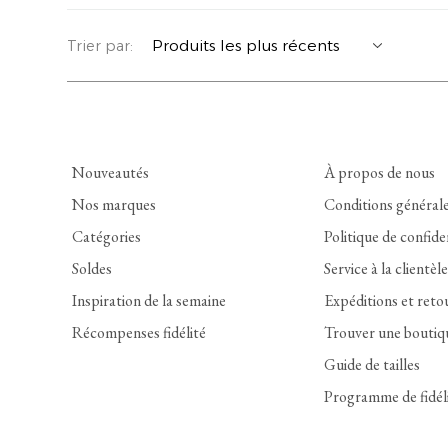
YERSE
VESTONS
PARFUMS | SAVONS
Trier par:
SUMMER MEMORIES
VESTES | MANTEAUX
BIJOUX
FLORA
DENIM
VOIR TOUT
Nouveautés
À propos de nous
EUCALAN
ESSENTIELS
Nos marques
Conditions général
Catégories
Politique de confide
MONSILLAGE
ACCESSOIRES | PARFUMS
Soldes
Service à la clientèle
SOAK
CHAUSSURES
Inspiration de la semaine
Expéditions et reto
Récompenses fidélité
Trouver une boutiq
Guide de tailles
Programme de fidél