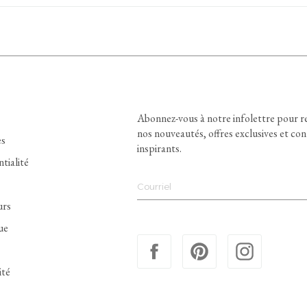
Abonnez-vous à notre infolettre pour r
nos nouveautés, offres exclusives et co
es
inspirants.
ntialité
urs
ue
ité