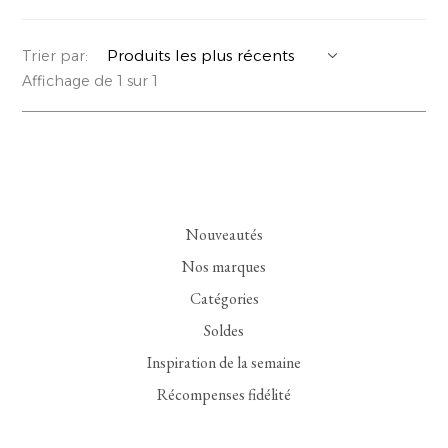
YERSE
VESTONS
PARFUMS | SAVONS
Trier par:
Affichage de 1 sur 1
SUMMER MEMORIES
VESTES | MANTEAUX
BIJOUX
FLORA
DENIM
VOIR TOUT
EUCALAN
ESSENTIELS
Nouveautés
MONSILLAGE
ACCESSOIRES | PARFUMS
Nos marques
SOAK
CHAUSSURES
Catégories
Soldes
Inspiration de la semaine
Récompenses fidélité