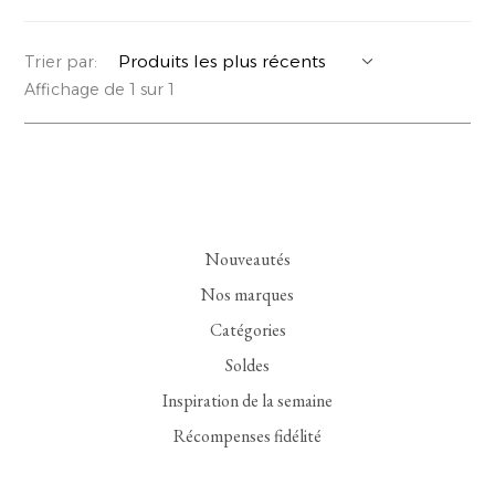
YERSE
VESTONS
PARFUMS | SAVONS
Trier par:
Affichage de 1 sur 1
SUMMER MEMORIES
VESTES | MANTEAUX
BIJOUX
FLORA
DENIM
VOIR TOUT
EUCALAN
ESSENTIELS
Nouveautés
MONSILLAGE
ACCESSOIRES | PARFUMS
Nos marques
SOAK
CHAUSSURES
Catégories
Soldes
Inspiration de la semaine
Récompenses fidélité