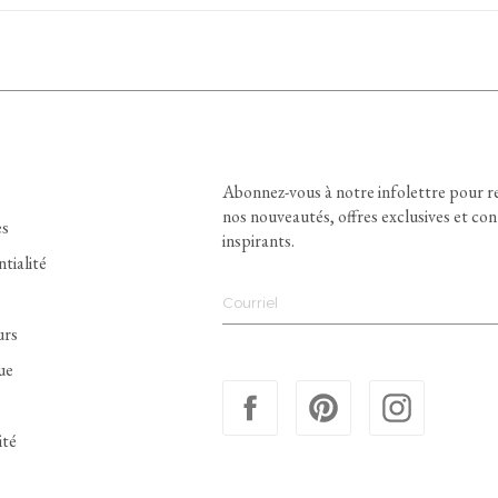
Abonnez-vous à notre infolettre pour r
nos nouveautés, offres exclusives et co
es
inspirants.
ntialité
urs
ue
ité