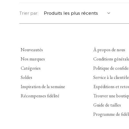
YERSE
VESTONS
PARFUMS | SAVONS
Trier par:
SUMMER MEMORIES
VESTES | MANTEAUX
BIJOUX
FLORA
DENIM
VOIR TOUT
Nouveautés
À propos de nous
EUCALAN
ESSENTIELS
Nos marques
Conditions général
Catégories
Politique de confide
MONSILLAGE
ACCESSOIRES | PARFUMS
Soldes
Service à la clientèle
SOAK
CHAUSSURES
Inspiration de la semaine
Expéditions et reto
Récompenses fidélité
Trouver une boutiq
Guide de tailles
Programme de fidél