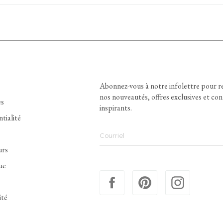
Abonnez-vous à notre infolettre pour r
nos nouveautés, offres exclusives et co
es
inspirants.
ntialité
urs
ue
ité