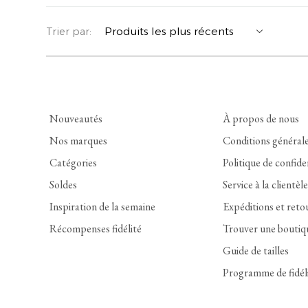
YERSE
VESTONS
PARFUMS | SAVONS
Trier par:
SUMMER MEMORIES
VESTES | MANTEAUX
BIJOUX
FLORA
DENIM
VOIR TOUT
Nouveautés
À propos de nous
EUCALAN
ESSENTIELS
Nos marques
Conditions général
Catégories
Politique de confide
MONSILLAGE
ACCESSOIRES | PARFUMS
Soldes
Service à la clientèle
SOAK
CHAUSSURES
Inspiration de la semaine
Expéditions et reto
Récompenses fidélité
Trouver une boutiq
Guide de tailles
Programme de fidél