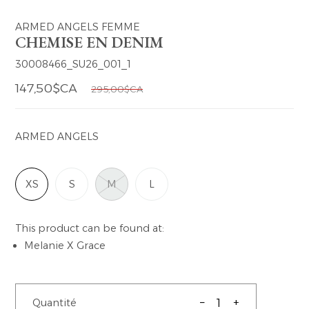
ARMED ANGELS FEMME
CHEMISE EN DENIM
30008466_SU26_001_1
147,50$CA
295,00$CA
ARMED ANGELS
XS
S
M
L
This product can be found at:
Melanie X Grace
–
+
Quantité