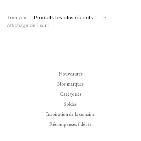
YERSE
VESTONS
PARFUMS | SAVONS
Trier par:
Affichage de 1 sur 1
SUMMER MEMORIES
VESTES | MANTEAUX
BIJOUX
FLORA
DENIM
VOIR TOUT
EUCALAN
ESSENTIELS
Nouveautés
MONSILLAGE
ACCESSOIRES | PARFUMS
Nos marques
SOAK
CHAUSSURES
Catégories
Soldes
Inspiration de la semaine
Récompenses fidélité