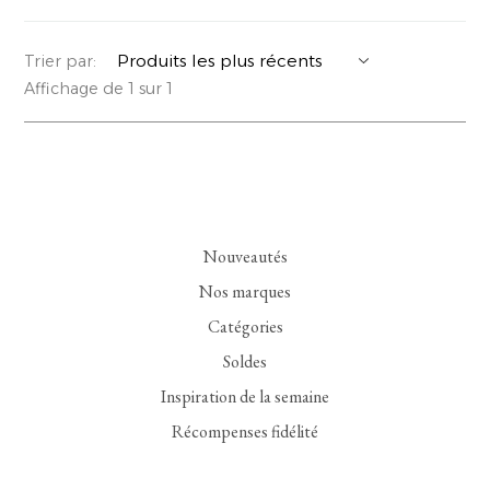
YERSE
VESTONS
PARFUMS | SAVONS
Trier par:
Affichage de 1 sur 1
SUMMER MEMORIES
VESTES | MANTEAUX
BIJOUX
FLORA
DENIM
VOIR TOUT
EUCALAN
ESSENTIELS
Nouveautés
MONSILLAGE
ACCESSOIRES | PARFUMS
Nos marques
SOAK
CHAUSSURES
Catégories
Soldes
Inspiration de la semaine
Récompenses fidélité