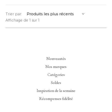
YERSE
VESTONS
PARFUMS | SAVONS
Trier par:
Affichage de 1 sur 1
SUMMER MEMORIES
VESTES | MANTEAUX
BIJOUX
FLORA
DENIM
VOIR TOUT
EUCALAN
ESSENTIELS
Nouveautés
MONSILLAGE
ACCESSOIRES | PARFUMS
Nos marques
SOAK
CHAUSSURES
Catégories
Soldes
Inspiration de la semaine
Récompenses fidélité