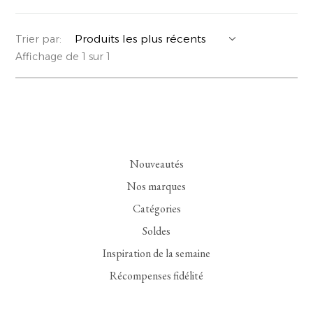
YERSE
VESTONS
PARFUMS | SAVONS
Trier par:
Affichage de 1 sur 1
SUMMER MEMORIES
VESTES | MANTEAUX
BIJOUX
FLORA
DENIM
VOIR TOUT
EUCALAN
ESSENTIELS
Nouveautés
MONSILLAGE
ACCESSOIRES | PARFUMS
Nos marques
SOAK
CHAUSSURES
Catégories
Soldes
Inspiration de la semaine
Récompenses fidélité